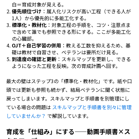
白＝育成対象が見える。
優先順位づけ
：属人化リスクが高い工程（できる人が
1人）から優先的に多能工化する。
標準化・教材化
：対象工程の手順を、コツ・注意点ま
で含めて誰でも参照できる形にする。ここが多能工化
の心臓部。
OJT＋自己学習の併用
：教える工数を抑えるため、基
礎は教材で自習させ、ベテランは要所だけ見る。
到達度の確認と更新
：スキルマップを更新し、できる
ようになった工程を反映。次の育成計画へ回す。
最大の壁はステップ3の「標準化・教材化」です。紙や口
頭では更新も参照も続かず、結局ベテランに聞く状態に
戻ってしまいます。スキルマップと手順書を別管理にし
ている場合の問題は
スキルマップと手順書を別々に管理
していませんか？
で解説しています。
育成を「仕組み」にする——動画手順書×ス