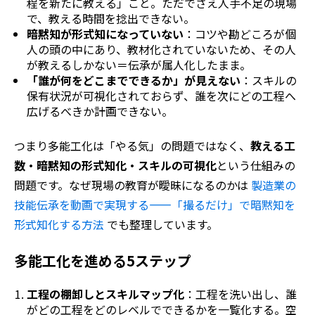
程を新たに教える」こと。ただでさえ人手不足の現場
で、教える時間を捻出できない。
暗黙知が形式知になっていない
：コツや勘どころが個
人の頭の中にあり、教材化されていないため、その人
が教えるしかない＝伝承が属人化したまま。
「誰が何をどこまでできるか」が見えない
：スキルの
保有状況が可視化されておらず、誰を次にどの工程へ
広げるべきか計画できない。
つまり多能工化は「やる気」の問題ではなく、
教える工
数・暗黙知の形式知化・スキルの可視化
という仕組みの
問題です。なぜ現場の教育が曖昧になるのかは
製造業の
技能伝承を動画で実現する——「撮るだけ」で暗黙知を
形式知化する方法
でも整理しています。
多能工化を進める5ステップ
工程の棚卸しとスキルマップ化
：工程を洗い出し、誰
がどの工程をどのレベルでできるかを一覧化する。空