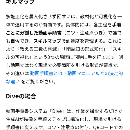
キルマップ
多能工化を属人化させず回すには、教材化と可視化を一
体で運用するのが有効です。具体的には、各工程を
手順
ごとに分割した動画手順書
（コツ・注意点つき）で誰で
も自習でき、
スキルマップ
で到達度を管理する。これに
より「教える工数の削減」「暗黙知の形式知化」「スキ
ルの可視化」という3つの原因に同時に手を打てます。通
し動画ではなく現場で必要箇所を引ける形式が要点で、
その違いは
動画手順書とは？動画マニュアルとの決定的
な違い
をご覧ください。
Diveの場合
動画手順書システム「Dive」は、作業を撮影するだけで
生成AIが映像を手順ステップに構造化し、現場で引ける
手順書に変えます。コツ・注意点の付与、QRコードでの