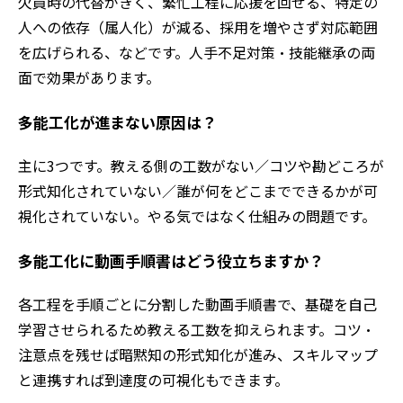
欠員時の代替がきく、繁忙工程に応援を回せる、特定の
人への依存（属人化）が減る、採用を増やさず対応範囲
を広げられる、などです。人手不足対策・技能継承の両
面で効果があります。
多能工化が進まない原因は？
主に3つです。教える側の工数がない／コツや勘どころが
形式知化されていない／誰が何をどこまでできるかが可
視化されていない。やる気ではなく仕組みの問題です。
多能工化に動画手順書はどう役立ちますか？
各工程を手順ごとに分割した動画手順書で、基礎を自己
学習させられるため教える工数を抑えられます。コツ・
注意点を残せば暗黙知の形式知化が進み、スキルマップ
と連携すれば到達度の可視化もできます。