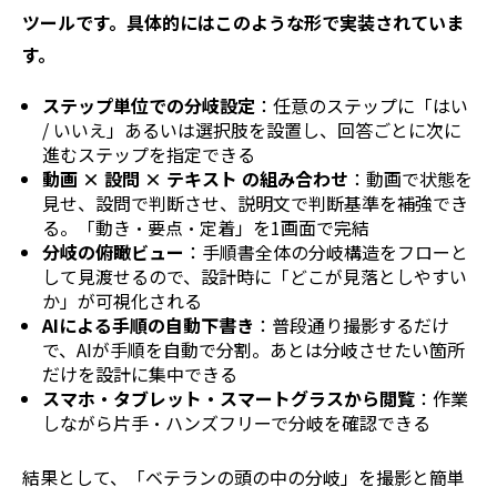
ツールです。具体的にはこのような形で実装されていま
す。
ステップ単位での分岐設定
：任意のステップに「はい
/ いいえ」あるいは選択肢を設置し、回答ごとに次に
進むステップを指定できる
動画 × 設問 × テキスト の組み合わせ
：動画で状態を
見せ、設問で判断させ、説明文で判断基準を補強でき
る。「動き・要点・定着」を1画面で完結
分岐の俯瞰ビュー
：手順書全体の分岐構造をフローと
して見渡せるので、設計時に「どこが見落としやすい
か」が可視化される
AIによる手順の自動下書き
：普段通り撮影するだけ
で、AIが手順を自動で分割。あとは分岐させたい箇所
だけを設計に集中できる
スマホ・タブレット・スマートグラスから閲覧
：作業
しながら片手・ハンズフリーで分岐を確認できる
結果として、「ベテランの頭の中の分岐」を撮影と簡単