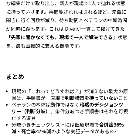
な編集だけで取り出し、新人が現場で1人で辿れる状態
に持っていけます。再閲覧されればされるほど、先輩に
聞きに行く回数が減り、待ち時間とベテランの中断時間
が同時に縮みます。これは Dive が一貫して掲げてきた
「先輩に聞かなくても、現場で一人で解決できる」
状態
を、最も直接的に支える機能です。
まとめ
現場の「これってどうすれば？」が消えない最大の原
因は、手順書が一直線で
判断構造を持っていない
こと
ベテランの本体は動作ではなく
暗黙のデシジョンツ
リー（判断分岐）
。条件分岐つき手順書はそれを可視
化する道具
分岐つきチェックリストには医療現場で
合併症36%
減・死亡率47%減
のような実証データがある※3