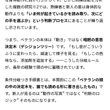
した複数の研究※2では、熟練者と新人の差は身体的な
動作よりも
「いま何が起きているかを読み取り、次にど
の手を選ぶか」という判断プロセス
にあることが繰り返
し示されています。
つまり、ベテランの本体は「動き」ではなく
暗黙の意思
決定木（デシジョンツリー）
です。「もし音がこういう
ふうに変わったら、減速して様子を見る」「もしこの色
味なら、添加剤を追加する」——こうした分岐ルール
が、長年の経験で頭の中に蓄積されています。
条件分岐つき手順書とは、本質的にこの
「ベテランの頭
の中の決定木を、誰でも読める形に書き出したもの」
で
す。新人が見るのは “動作の写真” ではなく “判断のロ
ジック” そのものになります。