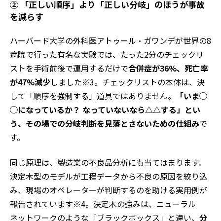
② 「正しい順序」より「正しい分岐」のほうが事故
を減らす
ハーバード大学の外科医アトゥール・ガワンデが世界の8
病院で行った有名な実験では、たった2分のチェックリ
ストを手術前後で運用するだけで
合併症が36%、死亡率
が47%減少
しました※3。チェックリストの本体は、決
して「順序を強制する」道具ではありません。
「いま◯
◯になっているか？ なっていないなら△△する」とい
う、その場での分岐判断を見落とさないための仕組み
で
す。
同じ原理は、製造業の不良品分析にも当てはまります。
決定木型のモデルが工程データから不良の原因を絞り込
み、現場のオペレーターが判断するのを助ける実用例が
報告されています※4。決定木の強みは、ニューラル
ネットワークのような「ブラックボックス」と違い、
分