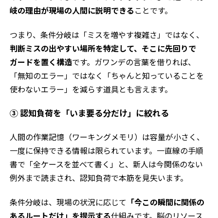
岐の理由が現場の人間に説明できる
ことです。
つまり、条件分岐は「ミスを増やす複雑さ」ではなく、
判断ミスの出やすい場所を特定して、そこに先回りで
ガードを置く構造
です。ガワンデの言葉を借りれば、
「無知のエラー」ではなく「ちゃんと知っていることを
使わないエラー」を減らす道具とも言えます。
③ 認知負荷を「いま要る分だけ」に絞れる
人間の作業記憶（ワーキングメモリ）は容量が小さく、
一度に保持できる情報は限られています。一直線の手順
書で「全ケースを並べて書く」と、新人は今関係のない
例外まで読まされ、認知負荷で本筋を見失います。
条件分岐は、現場の状況に応じて
「今この瞬間に関係の
あるルートだけ」を提示する
仕組みです。脳のリソース