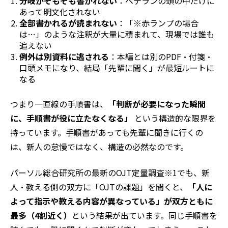
分岐がそもそも書かれない
：ベテランの頭の中だけに
あって明文化されない
全部書かれるが読まれない
：「※赤ランプの場合
は…」のような注釈が大量に積まれて、現場では誰も
追えない
例外は別資料に逃される
：本編とは別のPDF・付箋・
口頭メモになり、結局「先輩に聞く」が最短ルートに
なる
つまり一直線の手順書は、
「判断が必要になった瞬間
に、手順書が役に立たなくなる」
という構造的な限界を
持っています。手順書があっても先輩に聞きに行くの
は、新人の怠慢ではなく、構造の必然なのです。
パーソル総合研究所の最新のOJT定量調査※1でも、新
人・教える側の双方に「OJTの課題」を聞くと、
「人に
よって指示や教える内容が異なっている」が双方ともに
最多（4割近く）
という結果が出ています。同じ手順書を